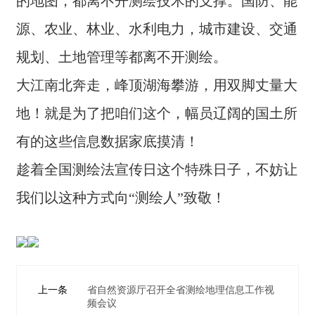
的地图，
都离不开测绘技术的支撑。
国防、能
人
源、农业、林业、水利电力，
城市建设、交通
才
招
规划、土地管理等
都离不开测绘。
聘
大江南北奔走，
峰顶湖海攀游，
用双脚丈量大
BE
地！
就是为了把咱们这个，
幅员辽阔的国土
所
T
W
有的这些信息数据家底摸清！
AY
（中
趁着全国测绘法宣传日这个特殊日子，不妨让
国）
我们以这种方式向“测绘人”致敬！
上一条
省自然资源厅召开全省测绘地理信息工作视
频会议