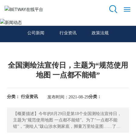
新闻动态
网
站
公司新闻
行业资讯
政策法规
首
页
关
全国测绘法宣传日，主题为“规范使用
于
地图 一点都不能错”
我
们
分类： 行业资讯
分类：
发布时间：2021-08-29
资
质
荣
【概要描述】今年的8月29日是第18个全国测绘法宣传日，
誉
主题为“规范使用地图 一点都不能错”。为了“一点都不能
错”，“测绘人”跋山涉水测家底，脚量万里绘蓝图……了解
过“测绘人”工作日常的，相信都会对他们抱有深深的敬佩
主