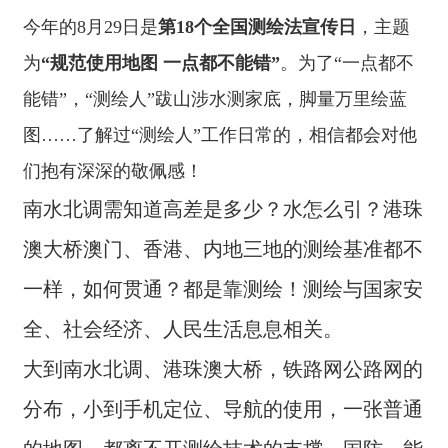
感！ 南水北调需知道高差是多少？水怎么引？港珠澳大桥
营
今年的8月29日是
第18个全国测绘法宣传日
，主题
澳门、香港、内地三地的测绘基准都不一样，如何贯通？
业
都是靠测绘！测绘与国家安全、社会经济、人民生活息息
为
“规范使用地图 一点都不能错”
。为了“一点都不
务
相关。 大到南水北调、港珠澳大桥，铁路网公路网的分
布，小到手机定位、导航的使用，一张普通的地图，都离
能错”，“测绘人”跋山涉水测家底，脚量万里绘蓝
项
不开测绘技术的支撑。国防、能源、农业、林业、水利电
图……了解过“测绘人”工作日常的，相信都会对他
目
力，城市建设、交通规划、土地管理等都离不开测绘。 大
江南北奔走，峰顶湖海攀游，用双脚丈量大地！就是为了
案
们抱有深深的敬佩感！
把咱们这个，幅员辽阔的国土所有的这些信息数据家底摸
例
清！ 趁着全国测绘法宣传日这个特殊日子，不妨让我们以
南水北调
需知道高差是多少？
水怎么引？
港珠
这种方式向“测绘人”致敬！
新
澳大桥
澳门、香港、内地
三地的测绘基准都不
闻
动
一样，如何贯通？
都是靠测绘！
测绘与国家安
态
全、社会经济、人民生活息息相关。
员
大到南水北调、港珠澳大桥，
铁路网公路网的
工
天
分布，
小到手机定位、导航的使用，
一张普通
地