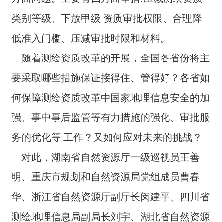
类别等级、下放甲级 资质审批权限、合理降
低准⼊⻔槛、压减审批时限和材料。
随着测绘资质改⾰的开展，全国各省份将主
要采取哪些措施保证接得住、管得好？各省如
何保障测绘资质改⾰中国家地理信息安全的加
强、事中事后监管等有⼒措施的强化、审批服
务的优化等 ⼯作？⼜如何应对未来的挑战？
对此，湖南省⾃然资源厅⼀级巡视员王善
明、重庆市规划和⾃然资源局党组成员曹春
华、浙江省⾃然资源厅副厅⻓闵建平、四川省
测绘地理信息局副局⻓刘宇、湖北省⾃然资源