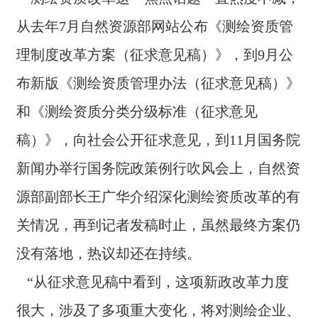
营
介绍深化测绘资质改革的有关情况，再到记者发稿时止，
从去年7月自然资源部网站公布《测绘资质管
业
虽然最终方案仍没有落地，热议却还在持续。 “从征求意
务
见稿中看到，这项新政改革力度很大，涉及了多项重大变
理制度改革方案（征求意见稿）》，到9月公
化，将对测绘企业、注册测绘师、相关从业人员产生重大
影响。”业界认为，其中的每一项改革都可能会影响测绘地
布新版《测绘资质管理办法（征求意见稿）》
项
理信息产业格局。不可否认的是，新规则的出台至少向外
目
界透露了一个信号，就是测绘领域深化改革的大幕已经徐
和《测绘资质分类分级标准（征求意见
案
徐拉开。 在去年11月24日，国务院新闻办举行的国务院
例
政策例行吹风会上，自然资源部副部长王广华表示，鉴于
稿）》，向社会公开征求意见，到11月国务院
此次改革力度较大，我们将采取过渡期政策措施，保证所
有测绘资质单位实现平稳过渡。目前，我们正按照优化测
新
新闻办举行国务院政策例行吹风会上，自然资
绘市场营商环境、促进测绘市场充分竞争、激发测绘市场
闻
主体活力的基本要求，加快推进各项改革措施的落地落
源部副部长王广华介绍深化测绘资质改革的有
动
实。 “测绘资质深化改革，实际上是整个测绘工作进入到
态
关情况，再到记者发稿时止，虽然最终方案仍
了新的发展阶段，是贯彻新发展理念、构建新发展格局的
必然结果，可谓水到渠成。”谈起此次测绘资质改革，负责
员
没有落地，热议却还在持续。
修订工作的自然资源部国土测绘司司长武文忠开门见山地
工
告诉记者，从国家层面来讲，中国已经进入到新时代，经
“从征求意见稿中看到，这项新政改革力度
天
济建设、国防建设、社会发展和生态保护进入了发展新时
地
期，作为中国特色社会主义事业组成部分的测绘地理信息
很大，涉及了多项重大变化，将对测绘企业、
事业，也必然进入到一个新阶段，对测绘行业发展提出了