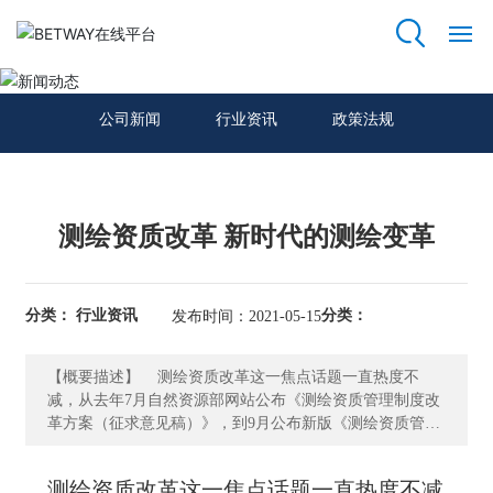
新闻动态
网
站
公司新闻
行业资讯
政策法规
首
页
关
测绘资质改革 新时代的测绘变革
于
我
们
分类： 行业资讯
分类：
发布时间：2021-05-15
资
【概要描述】 测绘资质改革这一焦点话题一直热度不
质
减，从去年7月自然资源部网站公布《测绘资质管理制度改
荣
革方案（征求意见稿）》，到9月公布新版《测绘资质管理
誉
办法（征求意见稿）》和《测绘资质分类分级标准（征求
意见稿）》，向社会公开征求意见，到11月国务院新闻办
测绘资质改革这一焦点话题一直热度不减，
主
举行国务院政策例行吹风会上，自然资源部副部长王广华