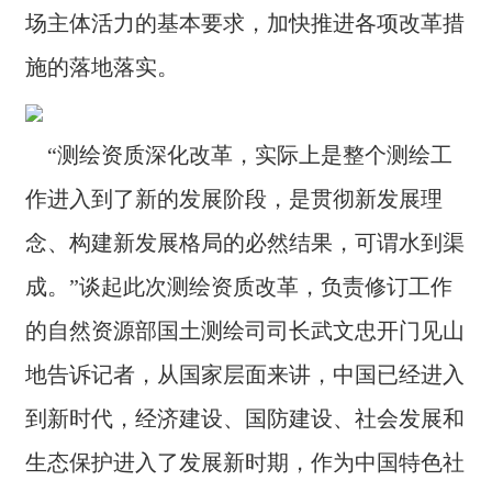
⾃然资源厅⼀级巡视员王善明、重庆市规划和⾃然资源局
场主体活力的基本要求，加快推进各项改革措
党组成员曹春华、浙江省⾃然资源厅副厅⻓闵建平、四川
省测绘地理信息局副局⻓刘宇、湖北省⾃然资源厅国⼟测
施的落地落实。
绘处处⻓王华、江西省⾃然资源厅⾃然资源⾏业管理处处
⻓李增学、⻘海省⾃然资源厅国⼟测绘处处⻓孙厚科、辽
宁省⾃然资源厅国⼟测绘处⼀级调研员倪淑洁接受了本刊
记者的采访。 更多精彩，敬请关注《中国测绘》2021年
“测绘资质深化改革，实际上是整个测绘工
4月刊。
作进入到了新的发展阶段，是贯彻新发展理
念、构建新发展格局的必然结果，可谓水到渠
成。”谈起此次测绘资质改革，负责修订工作
的自然资源部国土测绘司司长武文忠开门见山
地告诉记者，从国家层面来讲，中国已经进入
到新时代，经济建设、国防建设、社会发展和
生态保护进入了发展新时期，作为中国特色社