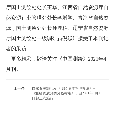
厅国⼟测绘处处⻓王华、江西省⾃然资源厅⾃
然资源⾏业管理处处⻓李增学、⻘海省⾃然资
源厅国⼟测绘处处⻓孙厚科、辽宁省⾃然资源
厅国⼟测绘处⼀级调研员倪淑洁接受了本刊记
者的采访。
更多精彩，敬请关注《中国测绘》2021年4
月刊。
上一条
自然资源部印发《测绘资质管理办法》和
《测绘资质分类分级标准》，自2021年7月1
日起正式施行