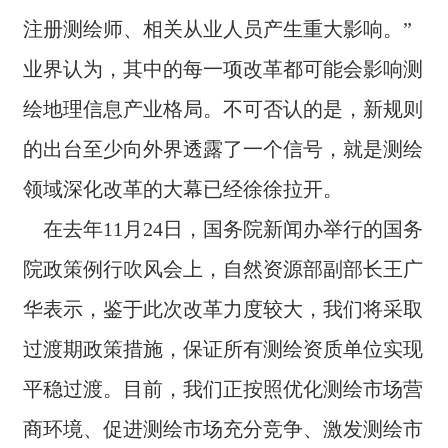
新的要求和新的需求，都需要我们以新的理念、新的思
人
注册测绘师、相关从业人员产生重大影响。”
维、新的手段谋划行业可持续健康发展。 在《主动求变
才
开新局，我国测绘资质管理进⼊新阶段》一文中，自然资
业界认为，其中的每一项改革都可能会影响测
招
源部国土测绘司司长武文忠从“放”“管”“服”以及强化“双随
聘
机、⼀公开”等方面，对此次测绘资质改革进行了全面细致
绘地理信息产业格局。不可否认的是，新规则
的解读。 作为“放管服”改⾰的重要内容，我国⼤⼒推动测
绘资质改⾰，且改⾰还在不断深⼊推进。 2020年11⽉24
BE
的出台至少向外界透露了一个信号，就是测绘
⽇，国新办举行深化测绘资质改⾰和建设⼯程企业资质管
T
理制度改⾰国务院政策例⾏吹风会。⾃然资源部副部⻓王
领域深化改革的大幕已经徐徐拉开。
W
广华在会上表⽰，⾃然资源部从组建伊始就对深化测绘领
AY
域改⾰提出要求、进⾏部署，多次研究改⾰的重⼤问题，
在去年11月24日，国务院新闻办举行的国务
（中
并⼴泛征求意⻅，进⾏了深⼊调研和科学论证， 形成了测
国）
院政策例行吹风会上，自然资源部副部长王广
绘资质改⾰的⽅案。王广华指出，⽅案主要解决测绘资质
的类别等级过多过细、部分条件设置与新的形势发展不相
华表示，鉴于此次改革力度较大，我们将采取
适应、事中事后监管⼒度不够等三⽅⾯问题。主要有四⽅
⾯举措:压减测绘资质类别等级、下放甲级 资质审批权限、
过渡期政策措施，保证所有测绘资质单位实现
合理降低准⼊⻔槛、压减审批时限和材料。 随着测绘资
质改⾰的开展，全国各省份将主要采取哪些措施保证接得
平稳过渡。目前，我们正按照优化测绘市场营
住、管得好？各省如何保障测绘资质改⾰中国家地理信息
安全的加强、事中事后监管等有⼒措施的强化、审批服务
商环境、促进测绘市场充分竞争、激发测绘市
的优化等 ⼯作？⼜如何应对未来的挑战？ 对此，湖南省