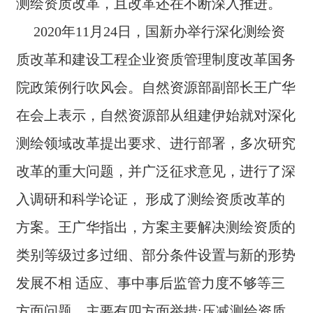
测绘资质改⾰，且改⾰还在不断深⼊推进。
2020年11⽉24⽇，国新办举行深化测绘资
质改⾰和建设⼯程企业资质管理制度改⾰国务
院政策例⾏吹风会。⾃然资源部副部⻓王广华
在会上表⽰，⾃然资源部从组建伊始就对深化
测绘领域改⾰提出要求、进⾏部署，多次研究
改⾰的重⼤问题，并⼴泛征求意⻅，进⾏了深
⼊调研和科学论证， 形成了测绘资质改⾰的
⽅案。王广华指出，⽅案主要解决测绘资质的
类别等级过多过细、部分条件设置与新的形势
发展不相 适应、事中事后监管⼒度不够等三
⽅⾯问题。主要有四⽅⾯举措:压减测绘资质