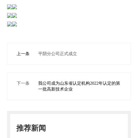
营
业
务
项
目
案
上一条
平阴分公司正式成立
例
新
闻
下一条
我公司成为山东省认定机构2022年认定的第
动
一批高新技术企业
态
员
工
天
推荐新闻
地